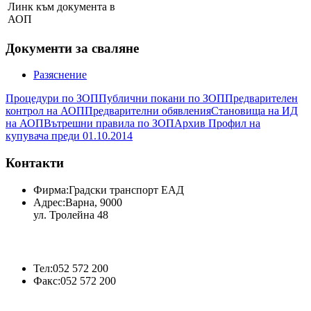
Линк към документа в
АОП
Документи за сваляне
Разяснение
Процедури по ЗОП
Публични покани по ЗОП
Предварителен
контрол на АОП
Предварителни обявления
Становища на ИД
на АОП
Вътрешни правила по ЗОП
Архив Профил на
купувача преди 01.10.2014
Контакти
Фирма:
Градски транспорт ЕАД
Адрес:
Варна, 9000
ул. Тролейна 48
Тел:
052 572 200
Факс:
052 572 200