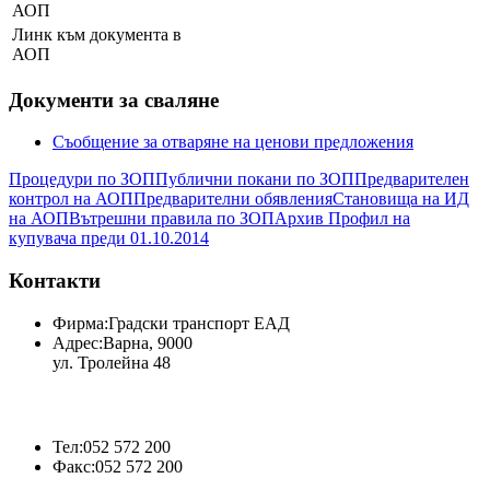
АОП
Линк към документа в
АОП
Документи за сваляне
Съобщение за отваряне на ценови предложения
Процедури по ЗОП
Публични покани по ЗОП
Предварителен
контрол на АОП
Предварителни обявления
Становища на ИД
на АОП
Вътрешни правила по ЗОП
Архив Профил на
купувача преди 01.10.2014
Контакти
Фирма:
Градски транспорт ЕАД
Адрес:
Варна, 9000
ул. Тролейна 48
Тел:
052 572 200
Факс:
052 572 200