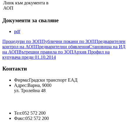
Линк към документа в
АОП
Документи за сваляне
pdf
Процедури по ЗОП
Публични покани по ЗОП
Предварителен
контрол на АОП
Предварителни обявления
Становища на ИД
на АОП
Вътрешни правила по ЗОП
Архив Профил на
купувача преди 01.10.2014
Контакти
Фирма:
Градски транспорт ЕАД
Адрес:
Варна, 9000
ул. Тролейна 48
Тел:
052 572 200
Факс:
052 572 200