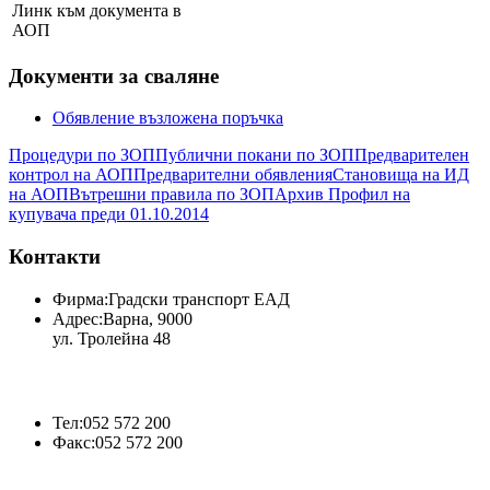
Линк към документа в
АОП
Документи за сваляне
Обявление възложена поръчка
Процедури по ЗОП
Публични покани по ЗОП
Предварителен
контрол на АОП
Предварителни обявления
Становища на ИД
на АОП
Вътрешни правила по ЗОП
Архив Профил на
купувача преди 01.10.2014
Контакти
Фирма:
Градски транспорт ЕАД
Адрес:
Варна, 9000
ул. Тролейна 48
Тел:
052 572 200
Факс:
052 572 200